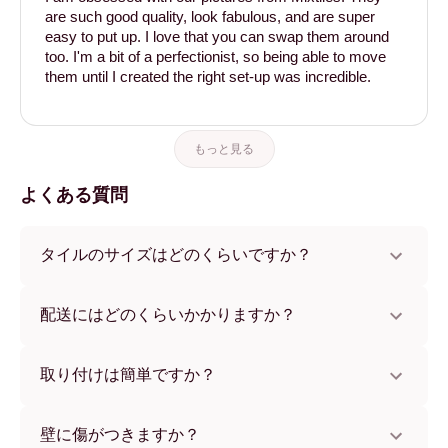
are such good quality, look fabulous, and are super
easy to put up. I love that you can swap them around
too. I'm a bit of a perfectionist, so being able to move
them until I created the right set-up was incredible.
もっと見る
よくある質問
タイルのサイズはどのくらいですか？
サイズは21x28 cmから56x112 cmまで。さまざまな素材と
フレームカラーからお選びいただけます。
配送にはどのくらいかかりますか？
通常約1週間でお届けします。一部の国ではお急ぎ便もご利
用いただけます。ご注文後、追跡番号をお知らせします。
取り付けは簡単ですか？
独自開発の粘着パッドで簡単に取り付けられます。壁に傷
をつけないため、賃貸のお部屋でも安心してお使いいただ
壁に傷がつきますか？