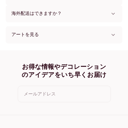
けます。
いいえ、壁を傷つけません。
海外配送はできますか？
はい、世界中のほとんどの国へ配送可能です！
アートを見る
Claude Monet- The Seine at Giverny フレームレス
Claude Monet- The Seine at Giverny ブラック
Claude Monet- The Seine at Giverny ホワイト
Claude Monet- The Seine at Giverny オーク
お得な情報やデコレーション
Claude Monet- The Seine at Giverny ワイド ブラック
のアイデアをいち早くお届け
Claude Monet- The Seine at Giverny ワイド ホワイト
Claude Monet- The Seine at Giverny ワイド 濃木目
Claude Monet- The Seine at Giverny キャンバス
メールアドレス
クリックすると利用規約とプライバシーポリシーに同意した
ことになります