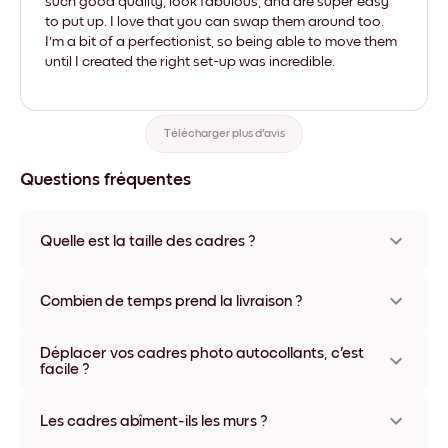
such good quality, look fabulous, and are super easy
to put up. I love that you can swap them around too.
I'm a bit of a perfectionist, so being able to move them
until I created the right set-up was incredible.
Télécharger plus d'avis
Questions fréquentes
Quelle est la taille des cadres ?
Les formats proposés vont de 8''x11'' à 22''x44''. Plusieurs
matériaux et coloris disponibles, y compris sans cadre ou en
Combien de temps prend la livraison ?
toile.
La livraison de vos cadres photo personnalisés prend
Déplacer vos cadres photo autocollants, c'est
généralement une semaine. Livraison express possible dans
facile ?
certains pays. Un numéro de suivi accompagne chaque
commande.
Oui, nos cadres photo autocollants sont repositionnables à
l'infini, sans abîmer vos murs.
Les cadres abîment-ils les murs ?