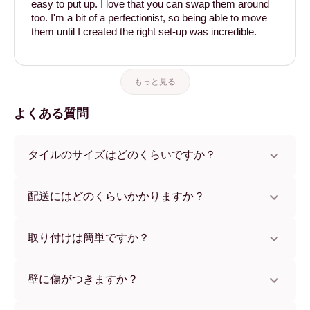
easy to put up. I love that you can swap them around
too. I'm a bit of a perfectionist, so being able to move
them until I created the right set-up was incredible.
もっと見る
よくある質問
タイルのサイズはどのくらいですか？
サイズは21x28 cmから56x112 cmまで。さまざまな素材と
フレームカラーからお選びいただけます。
配送にはどのくらいかかりますか？
通常約1週間でお届けします。一部の国ではお急ぎ便もご利
用いただけます。ご注文後、追跡番号をお知らせします。
取り付けは簡単ですか？
独自開発の粘着パッドで簡単に取り付けられます。壁に傷
をつけないため、賃貸のお部屋でも安心してお使いいただ
壁に傷がつきますか？
けます。
いいえ、壁を傷つけません。