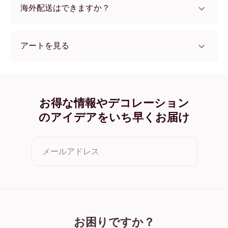
海外配送はできますか？
はい、世界中のほとんどの国へ配送可能です！
アートを見る
Let all that you do フレームレス
Let all that you do ブラック
Let all that you do ホワイト
Let all that you do オーク
お得な情報やデコレーション
Let all that you do ワイド ブラック
のアイデアをいち早くお届け
Let all that you do ワイド ホワイト
Let all that you do ワイド 濃木目
Let all that you do キャンバス
メールアドレス
クリックすると利用規約とプライバシーポリシーに同意した
ことになります
お困りですか？