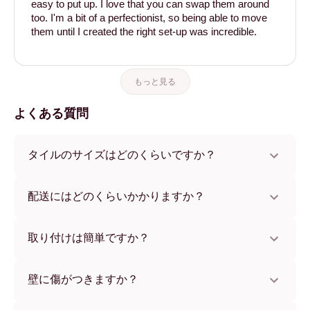
easy to put up. I love that you can swap them around
too. I'm a bit of a perfectionist, so being able to move
them until I created the right set-up was incredible.
もっと見る
よくある質問
タイルのサイズはどのくらいですか？
サイズは21x28 cmから56x112 cmまで。さまざまな素材と
フレームカラーからお選びいただけます。
配送にはどのくらいかかりますか？
通常約1週間でお届けします。一部の国ではお急ぎ便もご利
用いただけます。ご注文後、追跡番号をお知らせします。
取り付けは簡単ですか？
独自開発の粘着パッドで簡単に取り付けられます。壁に傷
をつけないため、賃貸のお部屋でも安心してお使いいただ
壁に傷がつきますか？
けます。
いいえ、壁を傷つけません。