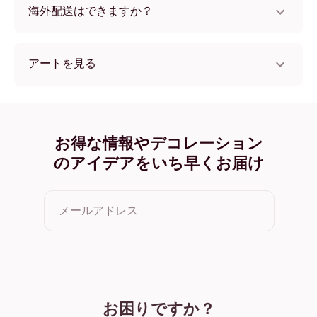
海外配送はできますか？
はい、世界中のほとんどの国へ配送可能です！
アートを見る
Let all that you do フレームレス
Let all that you do ブラック
Let all that you do ホワイト
Let all that you do オーク
お得な情報やデコレーション
Let all that you do ワイド ブラック
のアイデアをいち早くお届け
Let all that you do ワイド ホワイト
Let all that you do ワイド 濃木目
Let all that you do キャンバス
メールアドレス
クリックすると利用規約とプライバシーポリシーに同意した
ことになります
お困りですか？