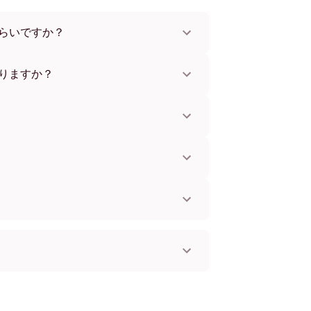
らいですか？
x112 cmまで。さまざまな素材とフレームカラ
。
りますか？
。一部の国ではお急ぎ便もご利用いただけま
お知らせします。
単に取り付けられます。壁に傷をつけないた
してお使いいただけます。
。
国へ配送可能です！
ームレス
ク
ト