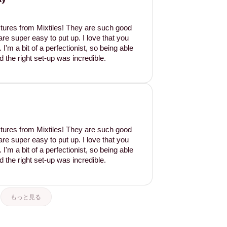
tures from Mixtiles! They are such good
are super easy to put up. I love that you
'm a bit of a perfectionist, so being able
d the right set-up was incredible.
tures from Mixtiles! They are such good
are super easy to put up. I love that you
'm a bit of a perfectionist, so being able
d the right set-up was incredible.
もっと見る