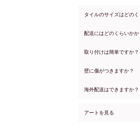
タイルのサイズはどのく
サイズは21x28 cmから56
ーからお選びいただけます
配送にはどのくらいかか
通常約1週間でお届けします
す。ご注文後、追跡番号を
取り付けは簡単ですか？
独自開発の粘着パッドで簡
め、賃貸のお部屋でも安心
壁に傷がつきますか？
いいえ、壁を傷つけません
海外配送はできますか？
はい、世界中のほとんどの
アートを見る
Let all that you do フレ
Let all that you do ブラッ
Let all that you do ホワイ