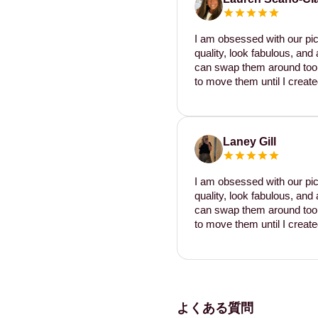
I am obsessed with our pic
quality, look fabulous, and 
can swap them around too. I
to move them until I create
Laney Gill
I am obsessed with our pic
quality, look fabulous, and 
can swap them around too. I
to move them until I create
よくある質問